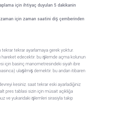
kaplama için ihtiyaç duyulan 5 dakikanin
lan zaman için zaman saatini diş çemberinden
 tekrar tekrar ayarlamaya gerek yoktur.
ğru hareket edecektir. bu işlemde açma kolunun
si için basinç manometresindeki siyah ibre
(basinca) ulaşilmiş demektir. bu andan itibaren
devreyi kesiniz. saat tekrar eski ayarladiğiniz
t pres tablasi sizin için müsait açikliğa
z ve yukaridaki işlemleri sirasiyla takip