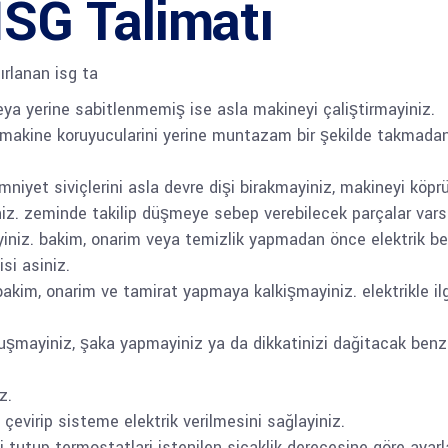
İSG Talimatı
ırlanan isg ta
eya yerine sabitlenmemiş ise asla makineyi çaliştirmayiniz.
a makine koruyucularini yerine muntazam bir şekilde takmada
niyet siviçlerini asla devre dişi birakmayiniz, makineyi köprü
iniz. zeminde takilip düşmeye sebep verebilecek parçalar varsa
niz. bakim, onarim veya temizlik yapmadan önce elektrik bes
isi asiniz.
kim, onarim ve tamirat yapmaya kalkişmayiniz. elektrikle ilgil
uşmayiniz, şaka yapmayiniz ya da dikkatinizi dağitacak benz
z.
çevirip sisteme elektrik verilmesini sağlayiniz.
li tutup termostatlari istenilen sicaklik derecesine göre ayar