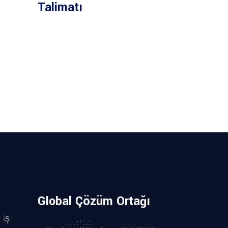
Talimatı
Global Çözüm Ortağı
 İş