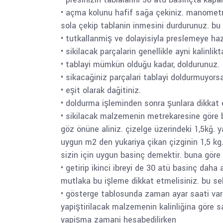
• açma kolunu hafif sağa çekiniz. manometred
sola çekip tablanin inmesini durdurunuz. bu
• tutkallanmiş ve dolayisiyla preslemeye hazi
• sikilacak parçalarin genellikle ayni kalinlik
• tablayi mümkün olduğu kadar, doldurunuz.
• sikacağiniz parçalari tablayi doldurmuyorsa
• eşit olarak dağitiniz.
• doldurma işleminden sonra şunlara dikkat 
• sikilacak malzemenin metrekaresine göre 
göz önüne aliniz. çizelge üzerindeki 1,5kğ. y
uygun m2 den yukariya çikan çizginin 1,5 kg. 
sizin için uygun basinç demektir. buna göre
• getirip ikinci ibreyi de 30 atü basinç dah
mutlaka bu işleme dikkat etmelisiniz. bu s
• gösterge tablosunda zaman ayar saati vardi
yapiştirilacak malzemenin kalinliğina göre s
yapişma zamani hesabedilirken