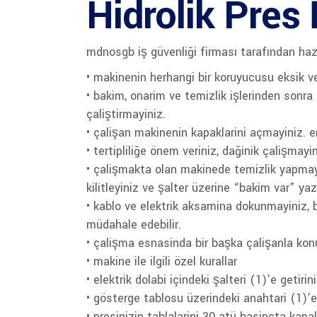
Hidrolik Pres 
mdnosgb iş güvenliği firması tarafından haz
• makinenin herhangi bir koruyucusu eksik v
• bakim, onarim ve temizlik işlerinden sonr
çaliştirmayiniz.
• çalişan makinenin kapaklarini açmayiniz. em
• tertipliliğe önem veriniz, dağinik çalişmay
• çalişmakta olan makinede temizlik yapmayi
kilitleyiniz ve şalter üzerine “bakim var” yaz
• kablo ve elektrik aksamina dokunmayiniz, ba
müdahale edebilir.
• çalişma esnasinda bir başka çalişanla kon
• makine ile ilgili özel kurallar
• elektrik dolabi içindeki şalteri (1)’e getirini
• gösterge tablosu üzerindeki anahtari (1)’e 
• presinizin tablalarini 30 atü basinçta kapa