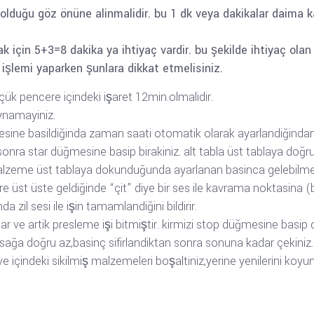
 olduğu göz önüne alinmalidir. bu 1 dk veya dakikalar daima 
ak için 5+3=8 dakika ya ihtiyaç vardir. bu şekilde ihtiyaç o
u işlemi yaparken şunlara dikkat etmelisiniz.
k pencere içindeki işaret 12min.olmalidir.
oynamayiniz.
sine basildiğinda zaman saati otomatik olarak ayarlandiğindan
n sonra star düğmesine basip birakiniz. alt tabla üst tablaya do
malzeme üst tablaya dokunduğunda ayarlanan basinca gelebilme
bre üst üste geldiğinde “çit” diye bir ses ile kavrama noktasina 
 zil sesi ile işin tamamlandiğini bildirir.
alar ve artik presleme işi bitmiştir. kirmizi stop düğmesine basip 
sağa doğru az,basinç sifirlandiktan sonra sonuna kadar çekiniz.al
 içindeki sikilmiş malzemeleri boşaltiniz,yerine yenilerini koyunu