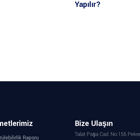
Yapılır?
metlerimiz
Bize Ulaşın
Talat Paşa Cad. No:156 Peker
ülebilirlik Raporu