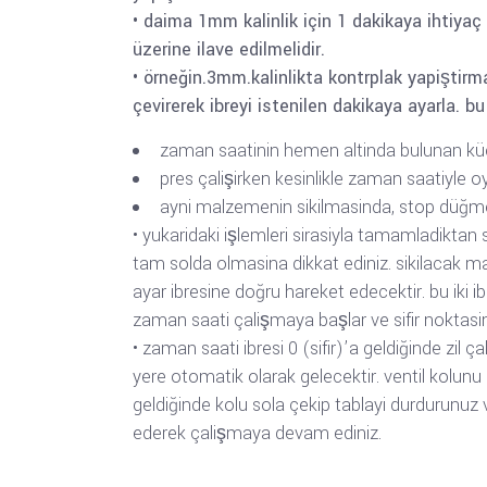
• daima 1mm kalinlik için 1 dakikaya ihtiyaç
üzerine ilave edilmelidir.
• örneğin.3mm.kalinlikta kontrplak yapiştirm
çevirerek ibreyi istenilen dakikaya ayarla. b
zaman saatinin hemen altinda bulunan küçü
pres çalişirken kesinlikle zaman saatiyle 
ayni malzemenin sikilmasinda, stop düğme
• yukaridaki işlemleri sirasiyla tamamladikta
tam solda olmasina dikkat ediniz. sikilacak 
ayar ibresine doğru hareket edecektir. bu iki i
zaman saati çalişmaya başlar ve sifir noktasinda
• zaman saati ibresi 0 (sifir)’a geldiğinde zil ç
yere otomatik olarak gelecektir. ventil kolunu 
geldiğinde kolu sola çekip tablayi durdurunuz ve
ederek çalişmaya devam ediniz.