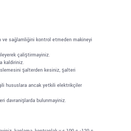
n ve sağlamliğini kontrol etmeden makineyi
leyerek çaliştirmayiniz.
 kaldiriniz.
lemesini şalterden kesiniz, şalteri
i hususlara ancak yetkili elektrikçiler
eri davranişlarda bulunmayiniz.
layiniz. kaplama, kontraplak v.s.100 c -120 c.