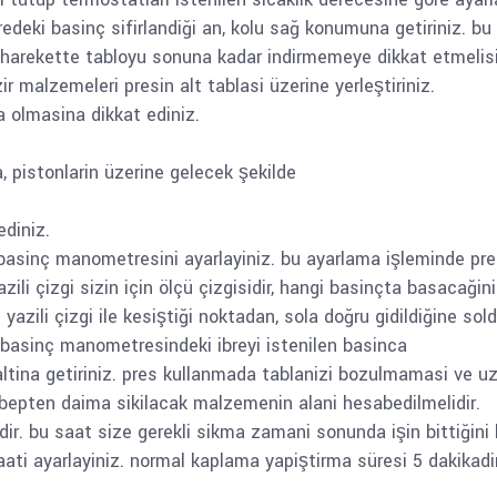
eki basinç sifirlandiği an, kolu sağ konumuna getiriniz. bu 
 harekette tabloyu sonuna kadar indirmemeye dikkat etmelisi
r malzemeleri presin alt tablasi üzerine yerleştiriniz.
ta olmasina dikkat ediniz.
, pistonlarin üzerine gelecek şekilde
ediniz.
basinç manometresini ayarlayiniz. bu ayarlama işleminde pre
azili çizgi sizin için ölçü çizgisidir, hangi basinçta basacaği
yazili çizgi ile kesiştiği noktadan, sola doğru gidildiğine so
 basinç manometresindeki ibreyi istenilen basinca
a altina getiriniz. pres kullanmada tablanizi bozulmamasi ve 
ebepten daima sikilacak malzemenin alani hesabedilmelidir.
r. bu saat size gerekli sikma zamani sonunda işin bittiğini 
aati ayarlayiniz. normal kaplama yapiştirma süresi 5 dakikad