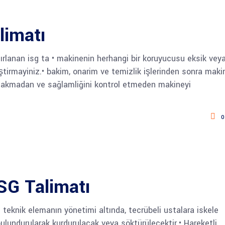
limatı
ırlanan isg ta • makinenin herhangi bir koruyucusu eksik vey
ştirmayiniz.• bakim, onarim ve temizlik işlerinden sonra maki
 takmadan ve sağlamliğini kontrol etmeden makineyi
0
İSG Talimatı
e teknik elemanın yönetimi altında, tecrübeli ustalara iskele
ulundurularak kurdurulacak veya söktürülecektir.• Hareketli