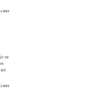
LIKES
iz ve
me
 ani
LIKES