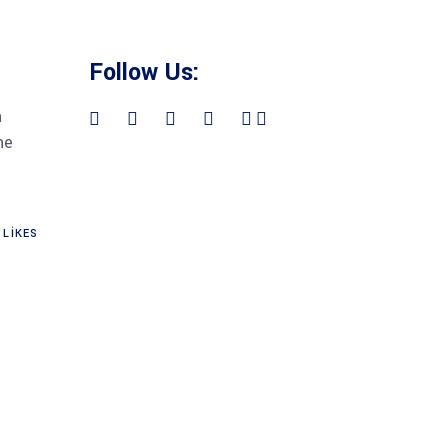
Follow Us:
a
ne
LIKES