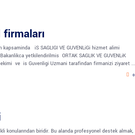
 firmaları
anun kapsaminda iS SAGLIGI VE GUVENLiGi hizmet alimi
lup Bakanlikca yetkilendirilmis ORTAK SAGLIK VE GUVENLiK
hekimi ve is Guvenligi Uzmani tarafindan firmanizi ziyaret
0
i
elikli konularından biridir. Bu alanda profesyonel destek almak