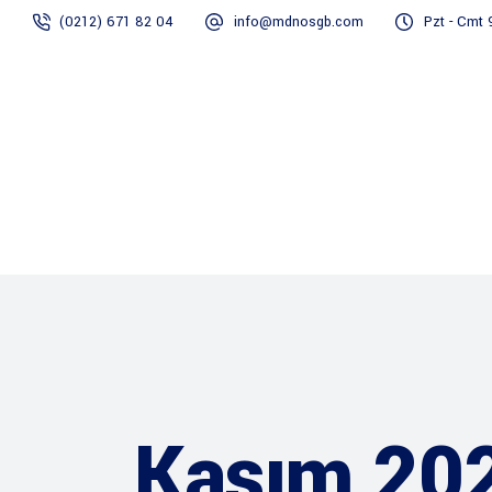
(0212) 671 82 04
info@mdnosgb.com
Pzt - Cmt 
Anasayfa
Kasım 20