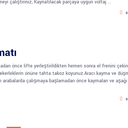
ineyi çalıştırınız, Kaynatılacak parçaya uygun voltaj
0
matı
dan önce lifte yerleştirildikten hemen sonra el frenini çekin
tekerleklerin önüne tahta takoz koyunuz.Aracı kayma ve düş
ılan arabalarda çalışmaya başlamadan önce kaymaları ve aşağı
0