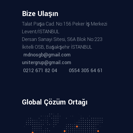
Bize Ulaşın
Talat Paşa Cad. No:156 Peker İş Merkezi
Levent/İSTANBUL
Dersan Sanayi Sitesi, S6A Blok No:223
İkitelli OSB, Başakşehir İSTANBUL
mdnosgb@gmail.com
unitergrup@gmail.com
0212 671 82 04
0554 305 64 61
Global Çözüm Ortağı