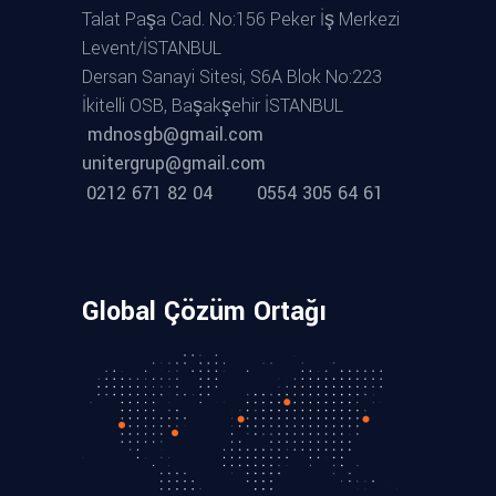
Talat Paşa Cad. No:156 Peker İş Merkezi
Levent/İSTANBUL
Dersan Sanayi Sitesi, S6A Blok No:223
İkitelli OSB, Başakşehir İSTANBUL
mdnosgb@gmail.com
unitergrup@gmail.com
0212 671 82 04
0554 305 64 61
Global Çözüm Ortağı